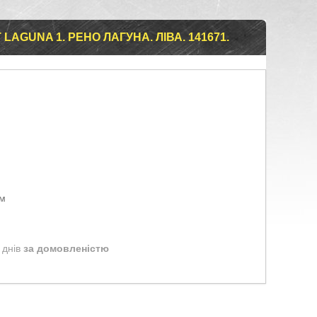
AGUNA 1. РЕНО ЛАГУНА. ЛІВА. 141671.
ом
 днів
за домовленістю