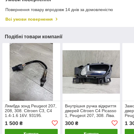
Повернення товару впродовж 14 днів за домовленістю
Всі умови повернення
Подібні товари компанії
Лямбда зонд Peugeot 207,
Внутрішня ручка відкриття
Замо
208, 308. Citroen C3, C4
дверей Citroen C4 Picasso
двер
1.4-1.6 16V. 93195.
1, Peugeot 207, 308. Ліва.
Peug
96555518VD.
1 500
300
1 3
₴
₴
Купити
Купити