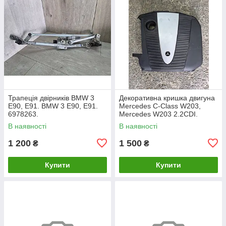
Трапеція двірників BMW 3
Декоративна кришка двигуна
E90, E91. BMW 3 Е90, Е91.
Mercedes C-Class W203,
6978263.
Mercedes W203 2.2CDI.
A6460100467.
В наявності
В наявності
1 200
1 500
₴
₴
Купити
Купити