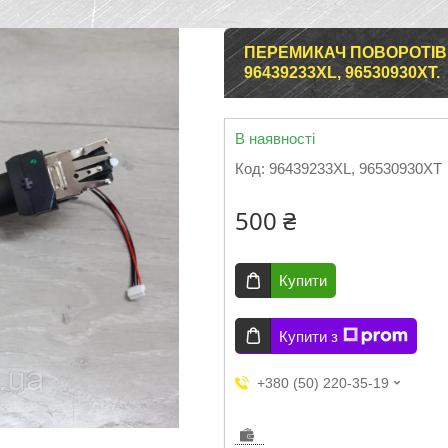
ПЕРЕМИКАЧ ПОВОРОТІВ PEU
96439233XL, 96530930XT.
В наявності
Код:
96439233XL, 96530930XT
500 ₴
Купити
Купити з
+380 (50) 220-35-19