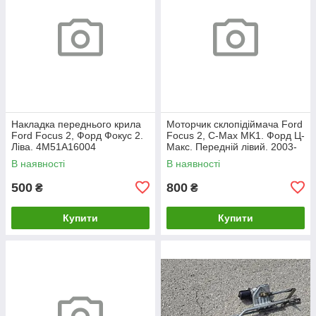
Накладка переднього крила
Моторчик склопідіймача Ford
Ford Focus 2, Форд Фокус 2.
Focus 2, C-Max MK1. Форд Ц-
Ліва. 4M51A16004
Макс. Передній лівий. 2003-
2007. 981405110.
В наявності
В наявності
500
800
₴
₴
Купити
Купити