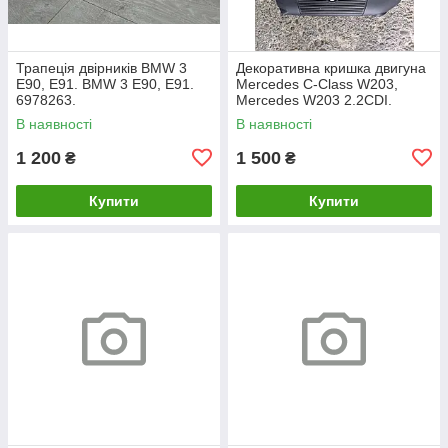
Трапеція двірників BMW 3
Декоративна кришка двигуна
E90, E91. BMW 3 Е90, Е91.
Mercedes C-Class W203,
6978263.
Mercedes W203 2.2CDI.
A6460100467.
В наявності
В наявності
1 200
1 500
₴
₴
Купити
Купити