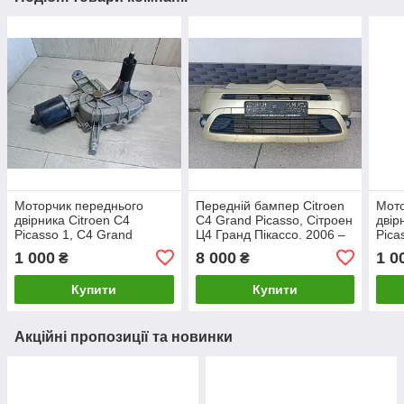
Моторчик переднього
Передній бампер Citroen
Мото
двірника Citroen C4
C4 Grand Picasso, Сітроен
двір
Picasso 1, C4 Grand
Ц4 Гранд Пікассо. 2006 –
Pica
Picasso 1. Сітроен Ц4
2010.
Pica
1 000
8 000
1 0
₴
₴
Пікассо. Правий.
Піка
53630347.
Купити
Купити
Акційні пропозиції та новинки