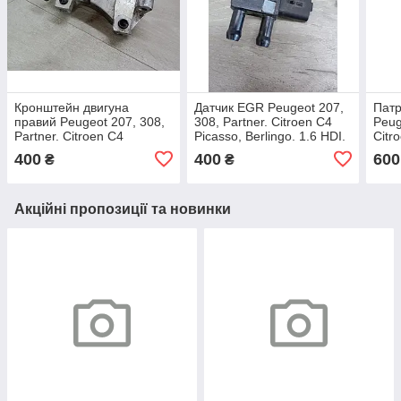
Кронштейн двигуна
Датчик EGR Peugeot 207,
Патр
правий Peugeot 207, 308,
308, Partner. Citroen C4
Peug
Partner. Citroen C4
Picasso, Berlingo. 1.6 HDI.
Citr
Picasso, Berlingo. 1.6 HDI.
9662143180.
Pica
400
400
600
₴
₴
9688615780.
9684
Акційні пропозиції та новинки