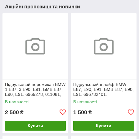
Акційні пропозиції та новинки
Підрульовий перемикач BMW
Підрульовий шлейф BMW
1 E87, 3 E90, E91. БМВ Е87,
E87, E90, E91. БМВ Е87, Е90,
Е90, Е91. 6965278, 011081,
Е91. 696732401.
012081.
В наявності
В наявності
2 500
1 500
₴
₴
Купити
Купити