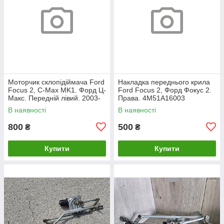
Моторчик склопідіймача Ford
Накладка переднього крила
Focus 2, C-Max MK1. Форд Ц-
Ford Focus 2, Форд Фокус 2.
Макс. Передній лівий. 2003-
Права. 4M51A16003
2007. 981405110.
В наявності
В наявності
800
500
₴
₴
Купити
Купити