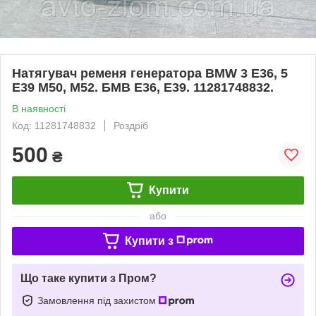
Натягувач ременя генератора BMW 3 E36, 5
E39 M50, M52. БМВ Е36, Е39. 11281748832.
В наявності
Код: 11281748832
Роздріб
500
₴
Купити
або
Купити з
Що таке купити з Пром?
Замовлення під захистом