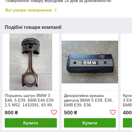
Повернення товару впродовж 14 днів за домовленістю
Всі умови повернення
Подібні товари компанії
Поршень шатун BMW 3
Декоративна кришка
Кро
E46, 5 E39. БМВ Е46 Е39
двигуна BMW 5 E39, E36,
3 E4
2,5 M52. 1432091, 83,99.
БМВ Е39, Е36.
БМВ 
11121710781.
Прав
800
500
400
₴
₴
6751
Купити
Купити