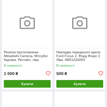
Решітка протитуманки
Накладка переднього крила
Mitsubishi Carisma, Мітсубісі
Ford Focus 2, Форд Фокус 2.
Карізма. Рестайл, ліва.
Ліва. 4M51A16004
XR361193.
В наявності
В наявності
1 000
500
₴
₴
Купити
Купити