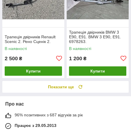
Трапеція двірників BMW 3
Трапеція двірників Renault
E90, E91. BMW 3 Е90, Е91.
Scenic 2. Рено Сценік 2.
6978263.
В наявності
В наявності
2 500
1 200
₴
₴
Купити
Купити
Показати ще
Про нас
96% позитивних з 687 відгуків за рік
Працює з 29.05.2013