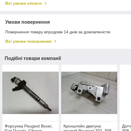
Всі умови оплати
Умови повернення
Повернення товару впродовж 14 днів за домовленістю
Всі умови повернення
Подібні товари компанії
Форсунка Peugeot Boxer,
Кронштейн двигуна
Датч
Fiat Ducato, Citroen
правий Peugeot 207, 308,
308,