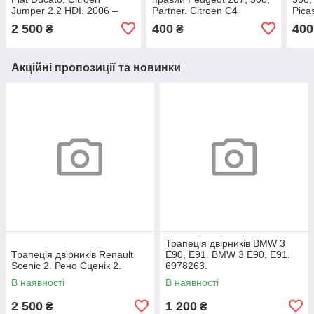
Jumper 2.2 HDI. 2006 –
Partner. Citroen C4
Pica
2014. 6C1Q9K546AC.
Picasso, Berlingo. 1.6 HDI.
9662
2 500
400
400
₴
₴
9688615780.
Акційні пропозиції та новинки
Трапеція двірників BMW 3
Трапеція двірників Renault
E90, E91. BMW 3 Е90, Е91.
Scenic 2. Рено Сценік 2.
6978263.
В наявності
В наявності
2 500
1 200
₴
₴