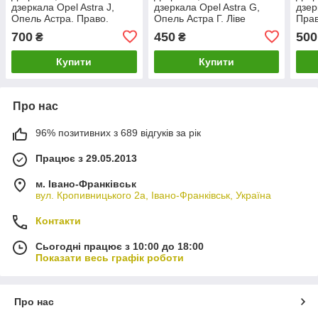
дзеркала Opel Astra J,
дзеркала Opel Astra G,
дзер
Опель Астра. Право.
Опель Астра Г. Ліве
Прав
електро.
700
450
500
₴
₴
Купити
Купити
Про нас
96% позитивних з 689 відгуків за рік
Працює з 29.05.2013
м. Івано-Франківськ
вул. Кропивницького 2а, Івано-Франківськ, Україна
Контакти
Сьогодні працює з 10:00 до 18:00
Показати весь графік роботи
Про нас