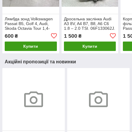
Лямбда зонд Volkswagen
Дросельна заслінка Audi
Корп
Passat B5, Golf 4, Audi,
A3 8V, A4 B7, B8, A6 C6
філь
Skoda Octavia Tour 1,4-
1.8 – 2.0 TSI. 06F133062J.
Pass
1,6-1,8-2,0. 058906265C,
Паса
600
1 500
1 5
₴
₴
0258006305.
3C0
Купити
Купити
Акційні пропозиції та новинки