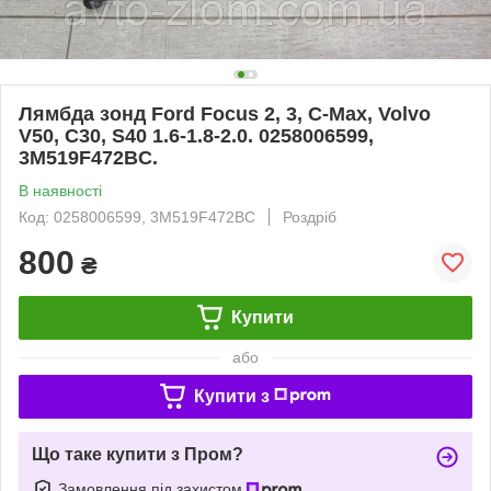
Лямбда зонд Ford Focus 2, 3, C-Max, Volvo
V50, C30, S40 1.6-1.8-2.0. 0258006599,
3M519F472BC.
В наявності
Код: 0258006599, 3M519F472BC
Роздріб
800
₴
Купити
або
Купити з
Що таке купити з Пром?
Замовлення під захистом