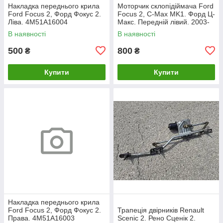
Накладка переднього крила
Моторчик склопідіймача Ford
Ford Focus 2, Форд Фокус 2.
Focus 2, C-Max MK1. Форд Ц-
Ліва. 4M51A16004
Макс. Передній лівий. 2003-
2007. 981405110.
В наявності
В наявності
500
800
₴
₴
Купити
Купити
Накладка переднього крила
Ford Focus 2, Форд Фокус 2.
Трапеція двірників Renault
Права. 4M51A16003
Scenic 2. Рено Сценік 2.