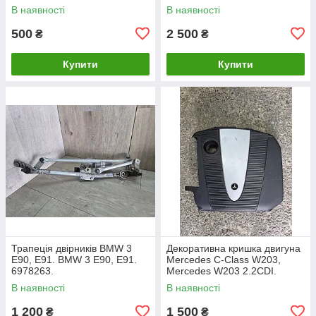
В наявності
В наявності
500
2 500
₴
₴
Купити
Купити
Трапеція двірників BMW 3
Декоративна кришка двигуна
E90, E91. BMW 3 Е90, Е91.
Mercedes C-Class W203,
6978263.
Mercedes W203 2.2CDI.
A6460100467.
В наявності
В наявності
1 200
1 500
₴
₴