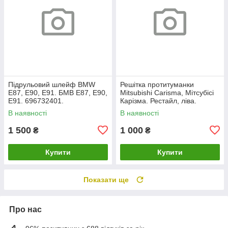
Підрульовий шлейф BMW
Решітка протитуманки
E87, E90, E91. БМВ Е87, Е90,
Mitsubishi Carisma, Мітсубісі
Е91. 696732401.
Карізма. Рестайл, ліва.
XR361193.
В наявності
В наявності
1 500
1 000
₴
₴
Купити
Купити
Показати ще
Про нас