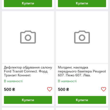
Купити
Купити
Дефлектор обдування салону
Молдинг, накладка
Ford Transit Connect. Форд
переднього бампера Peugeot
Транзит Коннект.
607. Пежо 607. Ліва.
Центральний правий. 2013–
9639216877.
В наявності
В наявності
2019. DT11V014L20.
500
500
₴
₴
Купити
Купити