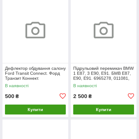
Дефлектор обдування салону
Підрульовий перемикач BMW
Ford Transit Connect. Форд
1 E87, 3 E90, E91. БМВ Е87,
Транзит Коннект.
Е90, Е91. 6965278, 011081,
Центральний лівий. 2013–
012081.
В наявності
В наявності
2019. DT11V014L21.
500
2 500
₴
₴
Купити
Купити