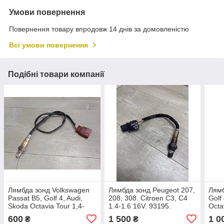
Умови повернення
Повернення товару впродовж 14 днів за домовленістю
Всі умови повернення
Подібні товари компанії
Лямбда зонд Volkswagen
Лямбда зонд Peugeot 207,
Лямб
Passat B5, Golf 4, Audi,
208, 308. Citroen C3, C4
Golf
Skoda Octavia Tour 1,4-
1.4-1.6 16V. 93195.
Octa
1,6-1,8-2,0. 058906265C,
2,0.
600
1 500
1 0
₴
₴
0258006305.
1K0