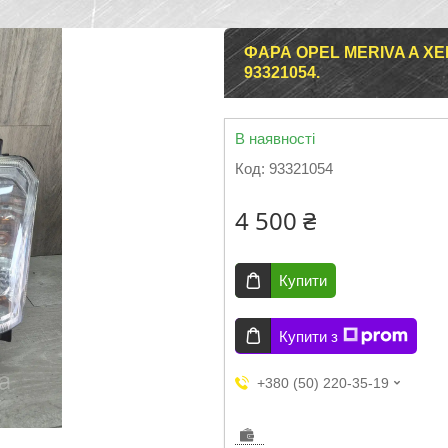
ФАРА OPEL MERIVA A XEN
93321054.
В наявності
Код:
93321054
4 500 ₴
Купити
Купити з
+380 (50) 220-35-19