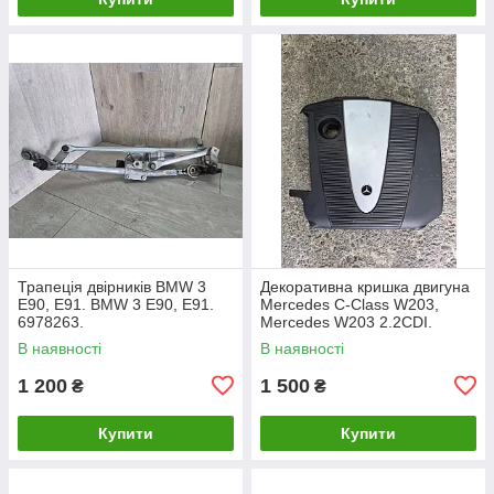
Трапеція двірників BMW 3
Декоративна кришка двигуна
E90, E91. BMW 3 Е90, Е91.
Mercedes C-Class W203,
6978263.
Mercedes W203 2.2CDI.
A6460100467.
В наявності
В наявності
1 200
1 500
₴
₴
Купити
Купити