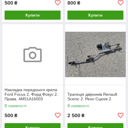
500
800
₴
₴
Купити
Купити
Накладка переднього крила
Ford Focus 2, Форд Фокус 2.
Трапеція двірників Renault
Права. 4M51A16003
Scenic 2. Рено Сценік 2.
В наявності
В наявності
500
2 500
₴
₴
Купити
Купити