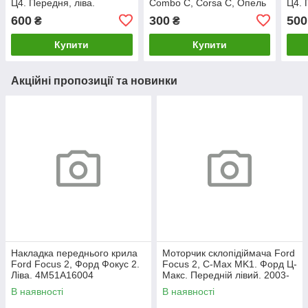
Ц4. Передня, ліва.
Combo C, Corsa C, Опель
Ц4. 
9655638380.
Корса Ц, Комбо Ц.
600
300
500
₴
₴
Купити
Купити
Акційні пропозиції та новинки
Накладка переднього крила
Моторчик склопідіймача Ford
Ford Focus 2, Форд Фокус 2.
Focus 2, C-Max MK1. Форд Ц-
Ліва. 4M51A16004
Макс. Передній лівий. 2003-
2007. 981405110.
В наявності
В наявності