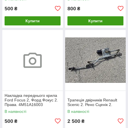
500
800
₴
₴
Купити
Купити
Накладка переднього крила
Ford Focus 2, Форд Фокус 2.
Трапеція двірників Renault
Права. 4M51A16003
Scenic 2. Рено Сценік 2.
В наявності
В наявності
500
2 500
₴
₴