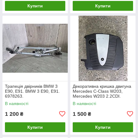
Купити
Купити
Трапеція двірників BMW 3
Декоративна кришка двигуна
E90, E91. BMW 3 Е90, Е91.
Mercedes C-Class W203,
6978263.
Mercedes W203 2.2CDI.
A6460100467.
В наявності
В наявності
1 200
1 500
₴
₴
Купити
Купити