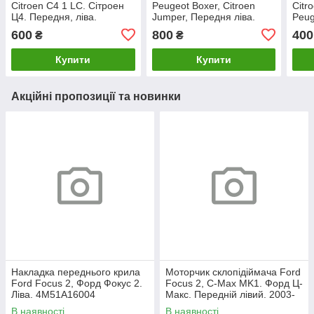
Citroen C4 1 LC. Сітроен
Peugeot Boxer, Citroen
Citr
Ц4. Передня, ліва.
Jumper, Передня ліва.
Peug
9655638380.
ліва
600
800
400
₴
₴
9680
Купити
Купити
Акційні пропозиції та новинки
Накладка переднього крила
Моторчик склопідіймача Ford
Ford Focus 2, Форд Фокус 2.
Focus 2, C-Max MK1. Форд Ц-
Ліва. 4M51A16004
Макс. Передній лівий. 2003-
2007. 981405110.
В наявності
В наявності