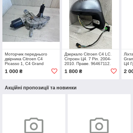
Моторчик переднього
Дзеркало Cіtroen C4 LC.
Ліхт
двірника Citroen C4
Сітроен Ц4. 7 Pin. 2004-
Gran
Picasso 1, C4 Grand
2010. Праве. 96467112.
Ц4 Г
Picasso 1. Сітроен Ц4
Хетч
1 000
1 800
2 0
₴
₴
Пікассо. Правий.
0094
53630347.
Акційні пропозиції та новинки