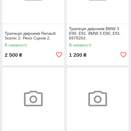
Трапеція двірників BMW 3
Трапеція двірників Renault
E90, E91. BMW 3 Е90, Е91.
Scenic 2. Рено Сценік 2.
6978263.
В наявності
В наявності
2 500
1 200
₴
₴