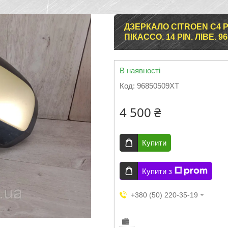
ДЗЕРКАЛО CІTROEN C4 P
ПІКАССО. 14 PIN. ЛІВЕ. 9
В наявності
Код:
96850509XT
4 500 ₴
Купити
Купити з
+380 (50) 220-35-19