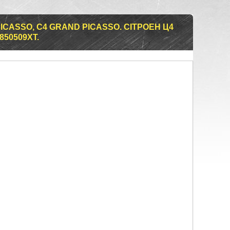
ICASSO, C4 GRAND PICASSO. СІТРОЕН Ц4
6850509XT.