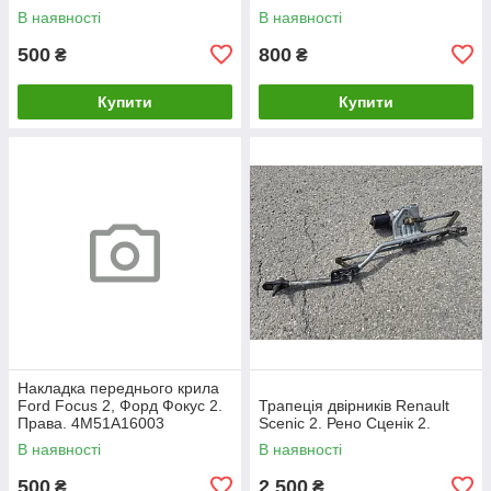
2007. 981405110.
В наявності
В наявності
500
800
₴
₴
Купити
Купити
Накладка переднього крила
Ford Focus 2, Форд Фокус 2.
Трапеція двірників Renault
Права. 4M51A16003
Scenic 2. Рено Сценік 2.
В наявності
В наявності
500
2 500
₴
₴