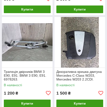
Купити
Купити
Трапеція двірників BMW 3
Декоративна кришка двигуна
E90, E91. BMW 3 Е90, Е91.
Mercedes C-Class W203,
6978263.
Mercedes W203 2.2CDI.
A6460100467.
В наявності
В наявності
1 200
1 500
₴
₴
Купити
Купити