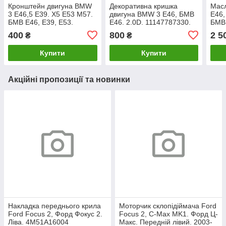
Кронштейн двигуна BMW
Декоративна кришка
Мас
3 E46,5 E39. X5 E53 M57.
двигуна BMW 3 E46, БМВ
E46,
БМВ Е46, Е39, Е53.
Е46. 2.0D. 11147787330.
БМВ 
Правий. 2.5-3.0D.
1141
400
800
2 5
₴
₴
6751226.
Купити
Купити
Акційні пропозиції та новинки
Накладка переднього крила
Моторчик склопідіймача Ford
Ford Focus 2, Форд Фокус 2.
Focus 2, C-Max MK1. Форд Ц-
Ліва. 4M51A16004
Макс. Передній лівий. 2003-