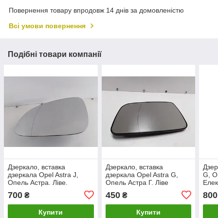
Повернення товару впродовж 14 днів за домовленістю
Всі умови повернення
Подібні товари компанії
Дзеркало, вставка
Дзеркало, вставка
Дзер
дзеркала Opel Astra J,
дзеркала Opel Astra G,
G, О
Опель Астра. Ліве.
Опель Астра Г. Ліве
Елек
електро.
700
450
800
₴
₴
Купити
Купити