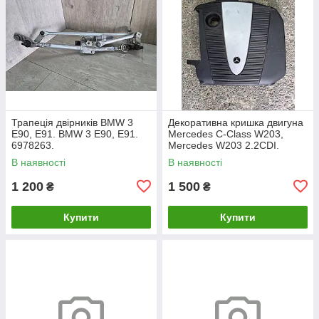
Трапеція двірників BMW 3
Декоративна кришка двигуна
E90, E91. BMW 3 Е90, Е91.
Mercedes C-Class W203,
6978263.
Mercedes W203 2.2CDI.
A6460100467.
В наявності
В наявності
1 200
1 500
₴
₴
Купити
Купити