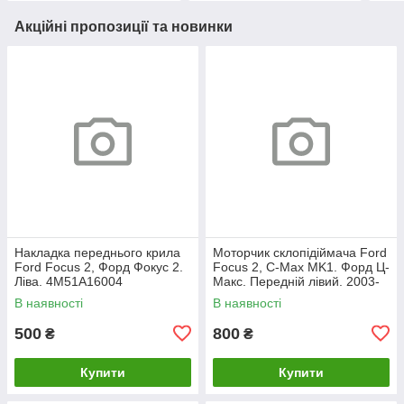
Акційні пропозиції та новинки
Накладка переднього крила
Моторчик склопідіймача Ford
Ford Focus 2, Форд Фокус 2.
Focus 2, C-Max MK1. Форд Ц-
Ліва. 4M51A16004
Макс. Передній лівий. 2003-
2007. 981405110.
В наявності
В наявності
500
800
₴
₴
Купити
Купити