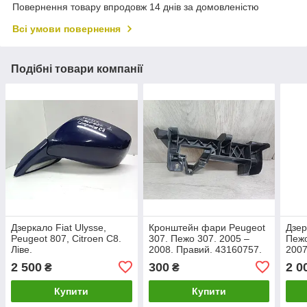
Повернення товару впродовж 14 днів за домовленістю
Всі умови повернення
Подібні товари компанії
Дзеркало Fiat Ulysse,
Кронштейн фари Peugeot
Дзер
Peugeot 807, Citroen C8.
307. Пежо 307. 2005 –
Пежо
Ліве.
2008. Правий. 43160757.
2007
2 500
300
2 0
₴
₴
Купити
Купити