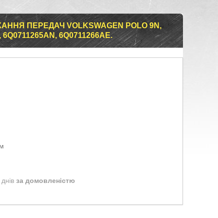
КАННЯ ПЕРЕДАЧ VOLKSWAGEN POLO 9N,
, 6Q0711265AN, 6Q0711266AE.
ом
 днів
за домовленістю