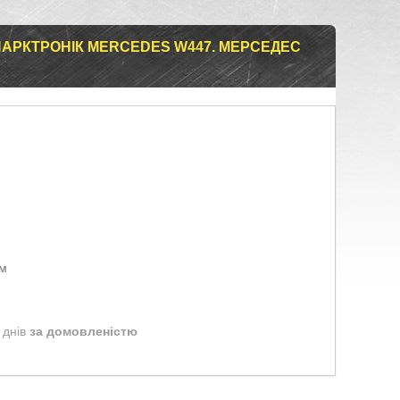
ПАРКТРОНІК MERCEDES W447. МЕРСЕДЕС
ом
 днів
за домовленістю