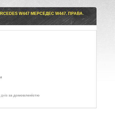
CEDES W447 МЕРСЕДЕС W447. ПРАВА.
ом
 днів
за домовленістю