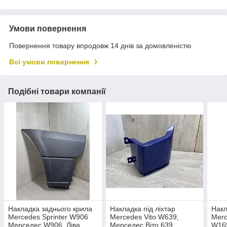
Умови повернення
Повернення товару впродовж 14 днів за домовленістю
Всі умови повернення
Подібні товари компанії
Накладка заднього крила
Накладка під ліхтар
Накл
Mercedes Sprinter W906
Mercedes Vito W639,
Merc
Мерседес W906. Ліва.
Мерседес Віто 639.
W16