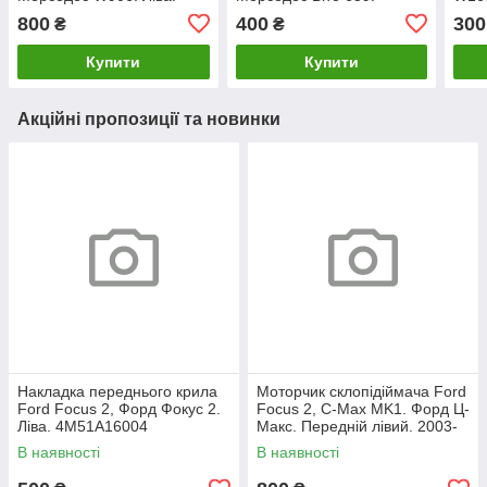
A9066901162.
Права. A6396940825.
1698
800
400
300
₴
₴
Купити
Купити
Акційні пропозиції та новинки
Накладка переднього крила
Моторчик склопідіймача Ford
Ford Focus 2, Форд Фокус 2.
Focus 2, C-Max MK1. Форд Ц-
Ліва. 4M51A16004
Макс. Передній лівий. 2003-
2007. 981405110.
В наявності
В наявності