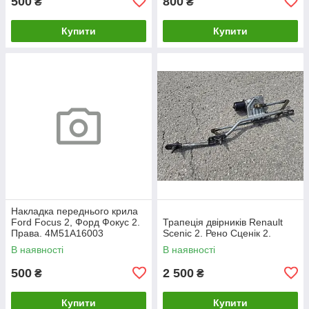
500
800
₴
₴
Купити
Купити
Накладка переднього крила
Ford Focus 2, Форд Фокус 2.
Трапеція двірників Renault
Права. 4M51A16003
Scenic 2. Рено Сценік 2.
В наявності
В наявності
500
2 500
₴
₴
Купити
Купити