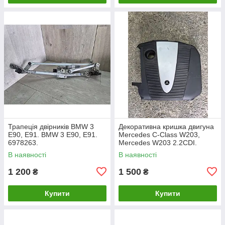
Трапеція двірників BMW 3
Декоративна кришка двигуна
E90, E91. BMW 3 Е90, Е91.
Mercedes C-Class W203,
6978263.
Mercedes W203 2.2CDI.
A6460100467.
В наявності
В наявності
1 200
1 500
₴
₴
Купити
Купити