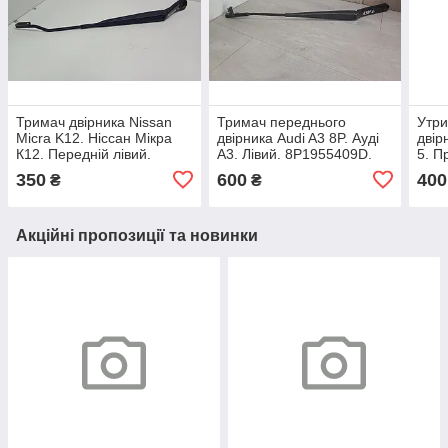
Тримач двірника Nissan
Тримач переднього
Утри
Micra K12. Ніссан Мікра
двірника Audi A3 8P. Ауді
двір
К12. Передній лівий.
А3. Лівий. 8P1955409D.
5. П
80008647.
350
600
400
₴
₴
Акційні пропозиції та новинки