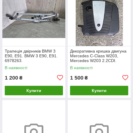
Трапеція двірників BMW 3
Декоративна кришка двигуна
E90, E91. BMW 3 Е90, Е91.
Mercedes C-Class W203,
6978263.
Mercedes W203 2.2CDI.
A6460100467.
В наявності
В наявності
1 200
1 500
₴
₴
Купити
Купити