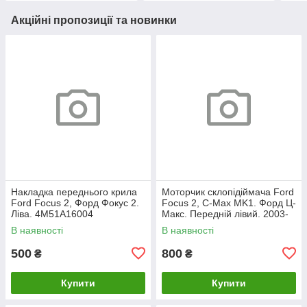
Акційні пропозиції та новинки
Накладка переднього крила
Моторчик склопідіймача Ford
Ford Focus 2, Форд Фокус 2.
Focus 2, C-Max MK1. Форд Ц-
Ліва. 4M51A16004
Макс. Передній лівий. 2003-
2007. 981405110.
В наявності
В наявності
500
800
₴
₴
Купити
Купити