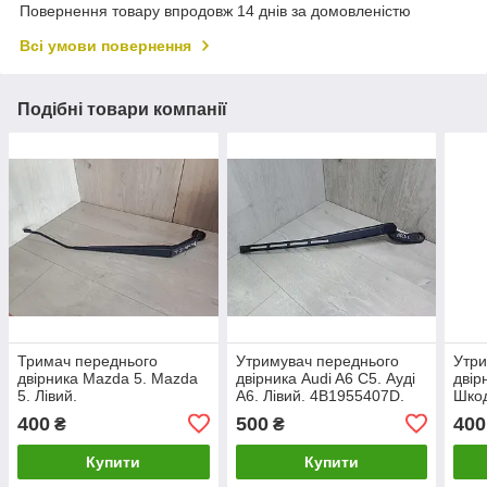
Повернення товару впродовж 14 днів за домовленістю
Всі умови повернення
Подібні товари компанії
Тримач переднього
Утримувач переднього
Утри
двірника Mazda 5. Mazda
двірника Audi A6 C5. Ауді
двір
5. Лівий.
А6. Лівий. 4B1955407D.
Шкод
1Z1
400
500
400
₴
₴
Купити
Купити