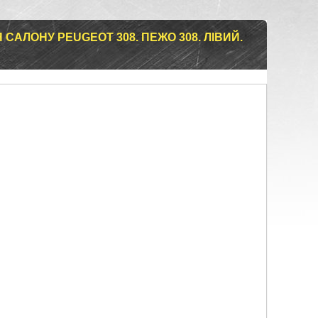
САЛОНУ PEUGEOT 308. ПЕЖО 308. ЛІВИЙ.