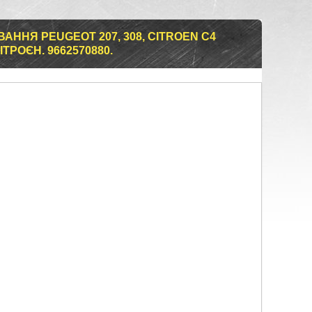
ННЯ PEUGEOT 207, 308, CITROEN C4
ІТРОЄН. 9662570880.