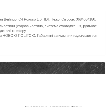
en Berlingo, C4 Pcasso 1.6 HDI. Пежо, Сітроєн. 9684684180.
запчастини (ходова частина, система охолодження, рульове
еталі інтер'єру,
ільки НОВОЮ ПОШТОЮ. Габаритні запчастини надсилаються