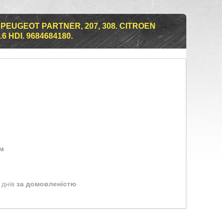
EUGEOT PARTNER, 207, 308. CITROEN
6 HDI. 9684684180.
ом
 днів
за домовленістю