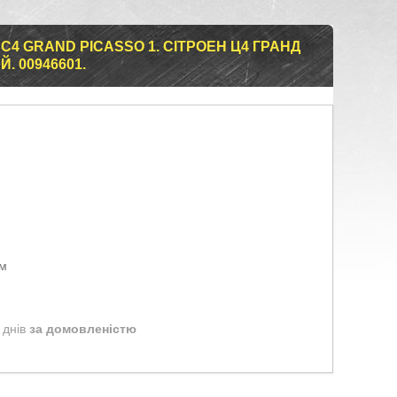
 C4 GRAND PICASSO 1. СІТРОЕН Ц4 ГРАНД
. 00946601.
ом
 днів
за домовленістю