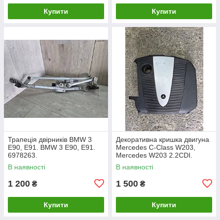
Купити
Купити
Трапеція двірників BMW 3
Декоративна кришка двигуна
E90, E91. BMW 3 Е90, Е91.
Mercedes C-Class W203,
6978263.
Mercedes W203 2.2CDI.
A6460100467.
В наявності
В наявності
1 200
1 500
₴
₴
Купити
Купити