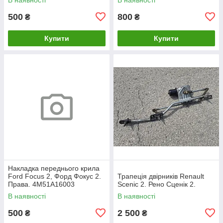
500
800
₴
₴
Купити
Купити
Накладка переднього крила
Ford Focus 2, Форд Фокус 2.
Трапеція двірників Renault
Права. 4M51A16003
Scenic 2. Рено Сценік 2.
В наявності
В наявності
500
2 500
₴
₴