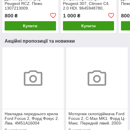
Peugeot RCZ. Пежо.
Peugeot 307, Citroen C4.
Пежо
1307213009.
2.0 HDI. 9645948780,
5WK97001.
800
1 000
800
₴
₴
Купити
Купити
Акційні пропозиції та новинки
Накладка переднього крила
Моторчик склопідіймача Ford
Ford Focus 2, Форд Фокус 2.
Focus 2, C-Max MK1. Форд Ц-
Ліва. 4M51A16004
Макс. Передній лівий. 2003-
2007. 981405110.
В наявності
В наявності