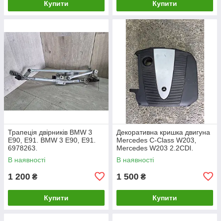
Купити
Купити
Трапеція двірників BMW 3
Декоративна кришка двигуна
E90, E91. BMW 3 Е90, Е91.
Mercedes C-Class W203,
6978263.
Mercedes W203 2.2CDI.
A6460100467.
В наявності
В наявності
1 200
1 500
₴
₴
Купити
Купити