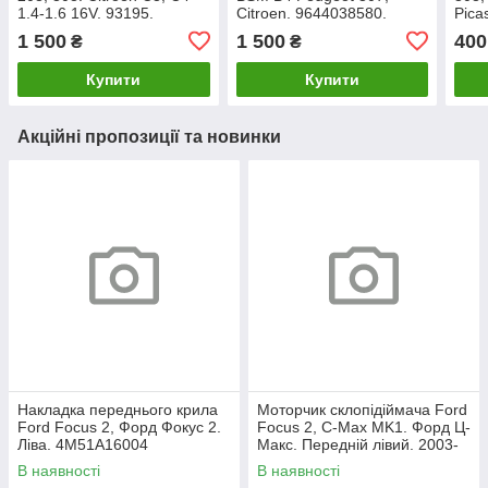
1.4-1.6 16V. 93195.
Citroen. 9644038580.
Pica
9662
1 500
1 500
400
₴
₴
Купити
Купити
Акційні пропозиції та новинки
Накладка переднього крила
Моторчик склопідіймача Ford
Ford Focus 2, Форд Фокус 2.
Focus 2, C-Max MK1. Форд Ц-
Ліва. 4M51A16004
Макс. Передній лівий. 2003-
2007. 981405110.
В наявності
В наявності