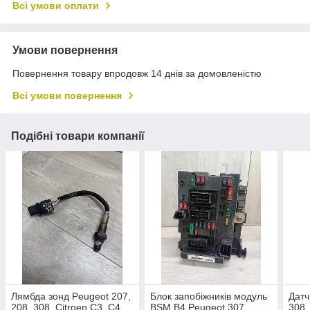
Всі умови оплати
Умови повернення
Повернення товару впродовж 14 днів за домовленістю
Всі умови повернення
Подібні товари компанії
Лямбда зонд Peugeot 207,
Блок запобіжників модуль
Датч
208, 308. Citroen C3, C4
BSM B4 Peugeot 307,
308,