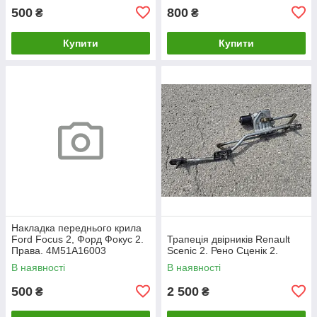
500
800
₴
₴
Купити
Купити
Накладка переднього крила
Ford Focus 2, Форд Фокус 2.
Трапеція двірників Renault
Права. 4M51A16003
Scenic 2. Рено Сценік 2.
В наявності
В наявності
500
2 500
₴
₴