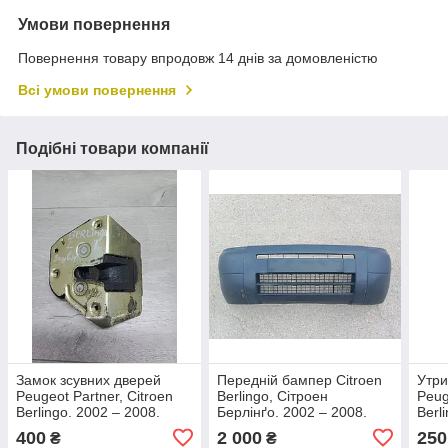
Умови повернення
Повернення товару впродовж 14 днів за домовленістю
Всі умови повернення
Подібні товари компанії
Замок зсувних дверей
Передній бампер Citroen
Утри
Peugeot Partner, Citroen
Berlingo, Сітроен
Peug
Berlingo. 2002 – 2008.
Берлінґо. 2002 – 2008.
Berl
Лівий.
Сітр
400
2 000
250
₴
₴
9621