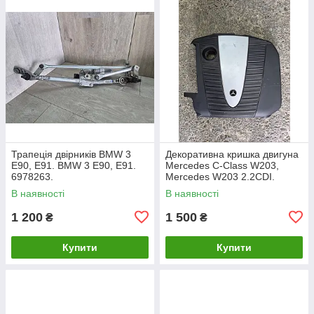
Трапеція двірників BMW 3
Декоративна кришка двигуна
E90, E91. BMW 3 Е90, Е91.
Mercedes C-Class W203,
6978263.
Mercedes W203 2.2CDI.
A6460100467.
В наявності
В наявності
1 200
1 500
₴
₴
Купити
Купити