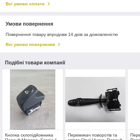
Всі умови оплати
Умови повернення
Повернення товару впродовж 14 днів за домовленістю
Всі умови повернення
Подібні товари компанії
Кнопка склопідйомника
Перемикач поворотів та
Пере
Renault Megane, Scenic 1,
світла Opel Vivaro, Renault
Rena