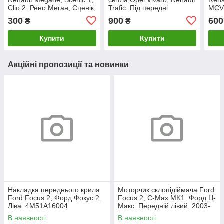
Clio 2. Рено Меган, Сценік,
Trafic. Під передні
MCV.
Кліо. 429998K.
протитуманки.
Лога
300
900
600
₴
₴
7701048912
Купити
Купити
Акційні пропозиції та новинки
Накладка переднього крила
Моторчик склопідіймача Ford
Ford Focus 2, Форд Фокус 2.
Focus 2, C-Max MK1. Форд Ц-
Ліва. 4M51A16004
Макс. Передній лівий. 2003-
2007. 981405110.
В наявності
В наявності