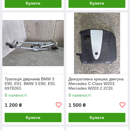
Купити
Купити
Трапеція двірників BMW 3
Декоративна кришка двигуна
E90, E91. BMW 3 Е90, Е91.
Mercedes C-Class W203,
6978263.
Mercedes W203 2.2CDI.
A6460100467.
В наявності
В наявності
1 200
1 500
₴
₴
Купити
Купити