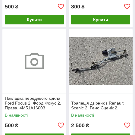
500
800
₴
₴
Купити
Купити
Накладка переднього крила
Ford Focus 2, Форд Фокус 2.
Трапеція двірників Renault
Права. 4M51A16003
Scenic 2. Рено Сценік 2.
В наявності
В наявності
500
2 500
₴
₴