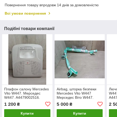
Повернення товару впродовж 14 днів за домовленістю
Всі умови повернення
Подібні товари компанії
Плафон салону Mercedes
Airbag, шторка безпеки
Лючо
Vito W447. Мерседес
Mercedes Vito W447
W447
W447. A4479002516.
Мерседес Віто W447.
A44
Права. A4478600702.
1 200
5 000
2 5
₴
₴
Купити
Купити