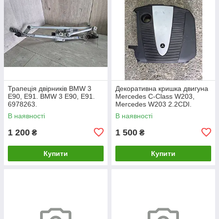
Трапеція двірників BMW 3
Декоративна кришка двигуна
E90, E91. BMW 3 Е90, Е91.
Mercedes C-Class W203,
6978263.
Mercedes W203 2.2CDI.
A6460100467.
В наявності
В наявності
1 200
1 500
₴
₴
Купити
Купити