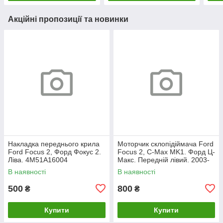
Акційні пропозиції та новинки
Накладка переднього крила
Моторчик склопідіймача Ford
Ford Focus 2, Форд Фокус 2.
Focus 2, C-Max MK1. Форд Ц-
Ліва. 4M51A16004
Макс. Передній лівий. 2003-
2007. 981405110.
В наявності
В наявності
500
800
₴
₴
Купити
Купити