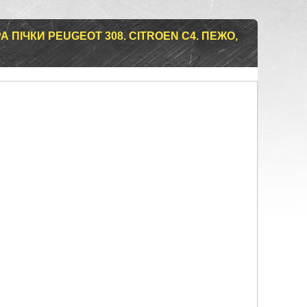
ПІЧКИ PEUGEOT 308. CITROEN C4. ПЕЖО,