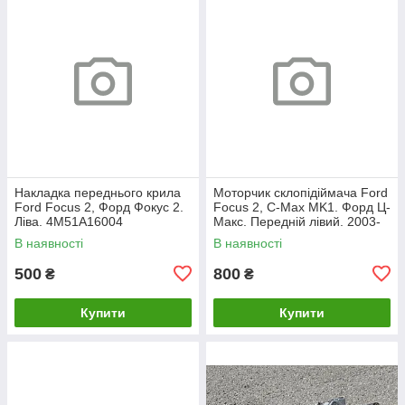
Накладка переднього крила
Моторчик склопідіймача Ford
Ford Focus 2, Форд Фокус 2.
Focus 2, C-Max MK1. Форд Ц-
Ліва. 4M51A16004
Макс. Передній лівий. 2003-
2007. 981405110.
В наявності
В наявності
500
800
₴
₴
Купити
Купити