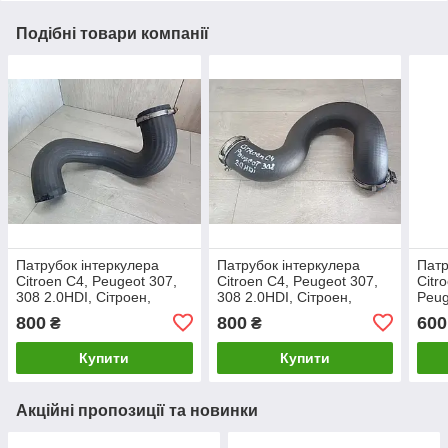
Подібні товари компанії
Патрубок інтеркулера
Патрубок інтеркулера
Патр
Citroen C4, Peugeot 307,
Citroen C4, Peugeot 307,
Citr
308 2.0HDI, Сітроен,
308 2.0HDI, Сітроен,
Peug
Пежо. Нижній.
Пежо. Верхній.
Сітр
800
800
600
₴
₴
9657574580.
9657
Купити
Купити
Акційні пропозиції та новинки