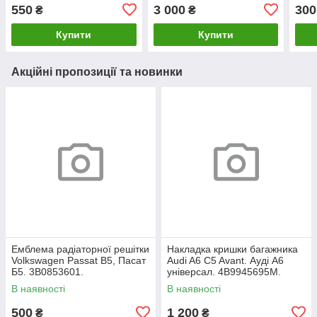
Туран. 1T1959552.
550
3 000
300
₴
₴
Купити
Купити
Акційні пропозиції та новинки
Емблема радіаторної решітки
Накладка кришки багажника
Volkswagen Passat B5, Пасат
Audi A6 C5 Avant. Ауді А6
Б5. 3B0853601.
універсал. 4B9945695M.
В наявності
В наявності
500
1 200
₴
₴