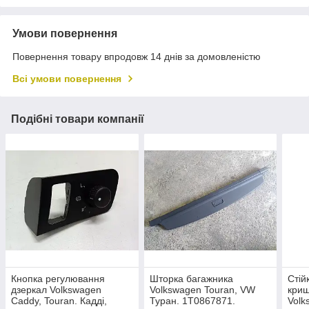
Умови повернення
Повернення товару впродовж 14 днів за домовленістю
Всі умови повернення
Подібні товари компанії
Кнопка регулювання
Шторка багажника
Стій
дзеркал Volkswagen
Volkswagen Touran, VW
криш
Caddy, Touran. Кадді,
Туран. 1T0867871.
Volk