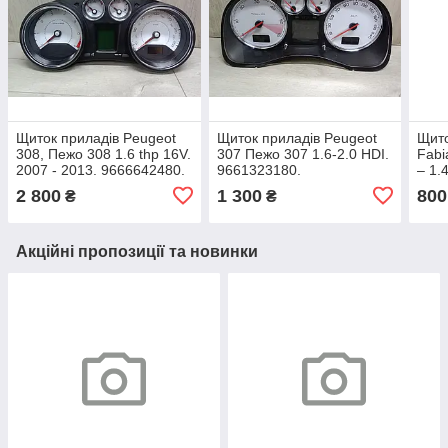
Щиток приладів Peugeot
Щиток приладів Peugeot
Щито
308, Пежо 308 1.6 thp 16V.
307 Пежо 307 1.6-2.0 HDI.
Fabi
2007 - 2013. 9666642480.
9661323180.
– 1.
6Y0
2 800
1 300
800
₴
₴
Акційні пропозиції та новинки