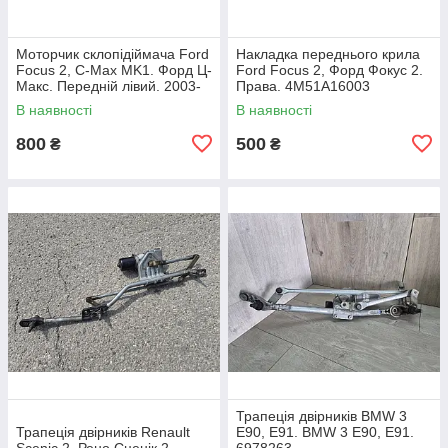
Моторчик склопідіймача Ford
Накладка переднього крила
Focus 2, C-Max MK1. Форд Ц-
Ford Focus 2, Форд Фокус 2.
Макс. Передній лівий. 2003-
Права. 4M51A16003
2007. 981405110.
В наявності
В наявності
800
500
₴
₴
Трапеція двірників BMW 3
Трапеція двірників Renault
E90, E91. BMW 3 Е90, Е91.
Scenic 2. Рено Сценік 2.
6978263.