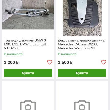
Трапеція двірників BMW 3
Декоративна кришка двигуна
E90, E91. BMW 3 Е90, Е91.
Mercedes C-Class W203,
6978263.
Mercedes W203 2.2CDI.
A6460100467.
В наявності
В наявності
1 200
1 500
₴
₴
Купити
Купити