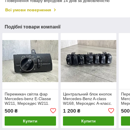
Повернення товару впродовж 14 днів за домовленістю
Всі умови повернення
Подібні товари компанії
Перемикач світла фар
Центральний блок кнопок
Пере
Mercedes-benz E-Classe
Mercedes-Benz A-class
Merc
W211, Мерседес W211.
W168, Мерседес А-класс.
Мерс
2115450904.
1688205310.
A63
500
1 200
500
₴
₴
Купити
Купити