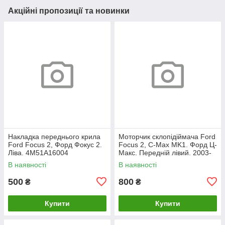
Акційні пропозиції та новинки
Накладка переднього крила
Моторчик склопідіймача Ford
Ford Focus 2, Форд Фокус 2.
Focus 2, C-Max MK1. Форд Ц-
Ліва. 4M51A16004
Макс. Передній лівий. 2003-
2007. 981405110.
В наявності
В наявності
500
800
₴
₴
Купити
Купити