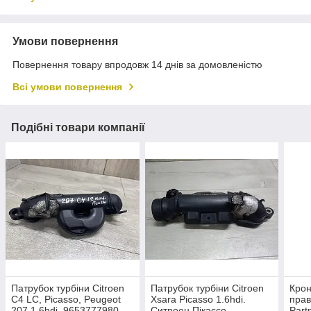
Умови повернення
Повернення товару впродовж 14 днів за домовленістю
Всі умови повернення
Подібні товари компанії
Патрубок турбіни Citroen
Патрубок турбіни Citroen
Крон
C4 LC, Picasso, Peugeot
Xsara Picasso 1.6hdi.
прав
207 1.6hdi. 9653777980.
Ситроен Пікассо.
Part