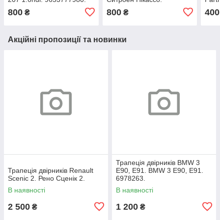
9653777580.
Pica
800
800
400
₴
₴
9688
Акційні пропозиції та новинки
Трапеція двірників BMW 3
Трапеція двірників Renault
E90, E91. BMW 3 Е90, Е91.
Scenic 2. Рено Сценік 2.
6978263.
В наявності
В наявності
2 500
1 200
₴
₴