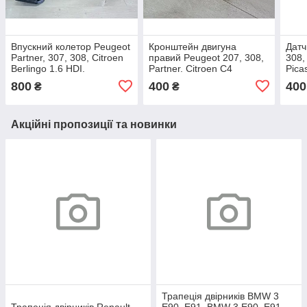
Впускний колетор Peugeot
Кронштейн двигуна
Датч
Partner, 307, 308, Citroen
правий Peugeot 207, 308,
308,
Berlingo 1.6 HDI.
Partner. Citroen C4
Pica
9653808680.
Picasso, Berlingo. 1.6 HDI.
9662
800
400
400
₴
₴
9688615780.
Акційні пропозиції та новинки
Трапеція двірників BMW 3
Трапеція двірників Renault
E90, E91. BMW 3 Е90, Е91.