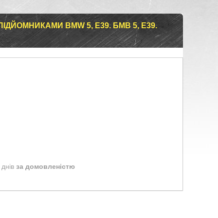
ДЙОМНИКАМИ BMW 5, E39. БМВ 5, Е39.
 днів
за домовленістю