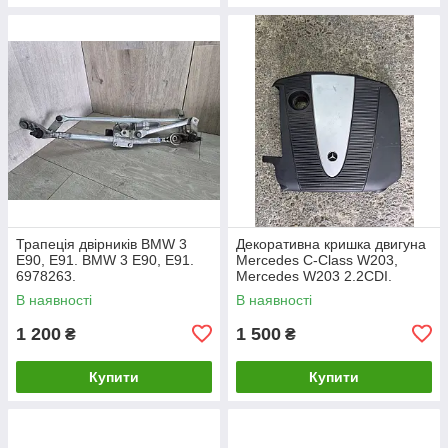
Трапеція двірників BMW 3
Декоративна кришка двигуна
E90, E91. BMW 3 Е90, Е91.
Mercedes C-Class W203,
6978263.
Mercedes W203 2.2CDI.
A6460100467.
В наявності
В наявності
1 200
1 500
₴
₴
Купити
Купити