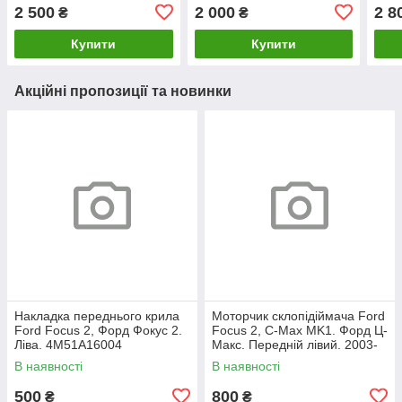
Мерседес W205, W213.
Передній правий.
W21
2 500
2 000
2 8
₴
₴
A2139065706.
A0009065706.
W213
A65
Купити
Купити
Акційні пропозиції та новинки
Накладка переднього крила
Моторчик склопідіймача Ford
Ford Focus 2, Форд Фокус 2.
Focus 2, C-Max MK1. Форд Ц-
Ліва. 4M51A16004
Макс. Передній лівий. 2003-
2007. 981405110.
В наявності
В наявності
500
800
₴
₴