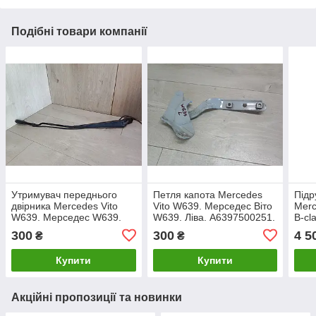
Подібні товари компанії
Утримувач переднього
Петля капота Mercedes
Під
двірника Mercedes Vito
Vito W639. Мерседес Віто
Merc
W639. Мерседес W639.
W639. Ліва. A6397500251.
B-cl
Правий. A6398200844.
A16
300
300
4 5
₴
₴
A16
Купити
Купити
Акційні пропозиції та новинки