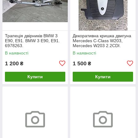
Трапеція двірників BMW 3
Декоративна кришка двигуна
E90, E91. BMW 3 Е90, Е91.
Mercedes C-Class W203,
6978263.
Mercedes W203 2.2CDI.
A6460100467.
В наявності
В наявності
1 200
1 500
₴
₴
Купити
Купити