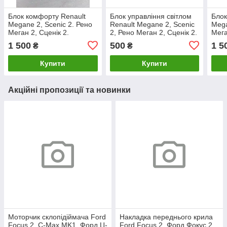
Блок комфорту Renault
Блок управління світлом
Блок
Megane 2, Scenic 2. Рено
Renault Megane 2, Scenic
Mega
Меган 2, Сценік 2.
2, Рено Меган 2, Сценік 2.
Мега
8200433198.
08802012
8200
1 500
500
1 5
₴
₴
Купити
Купити
Акційні пропозиції та новинки
Моторчик склопідіймача Ford
Накладка переднього крила
Focus 2, C-Max MK1. Форд Ц-
Ford Focus 2, Форд Фокус 2.