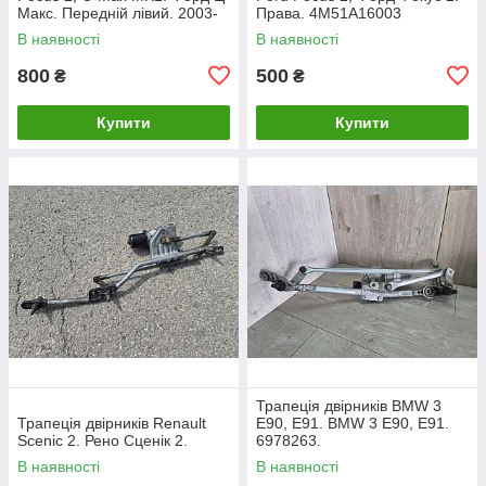
Макс. Передній лівий. 2003-
Права. 4M51A16003
2007. 981405110.
В наявності
В наявності
800
500
₴
₴
Купити
Купити
Трапеція двірників BMW 3
Трапеція двірників Renault
E90, E91. BMW 3 Е90, Е91.
Scenic 2. Рено Сценік 2.
6978263.
В наявності
В наявності