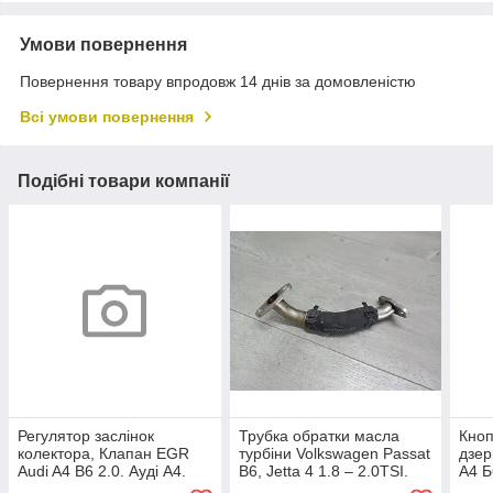
Умови повернення
Повернення товару впродовж 14 днів за домовленістю
Всі умови повернення
Подібні товари компанії
Регулятор заслінок
Трубка обратки масла
Кноп
колектора, Клапан EGR
турбіни Volkswagen Passat
дзер
Audi A4 B6 2.0. Ауді А4.
B6, Jetta 4 1.8 – 2.0TSI.
А4 Б
037906283C, 72288000.
Ауді A4 1.8 - 2.0tfsi.