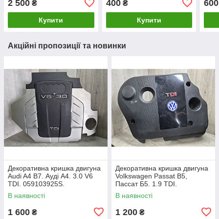
2 500
400
600
₴
₴
06H145735G.
Купити
Купити
Акційні пропозиції та новинки
Декоративна кришка двигуна
Декоративна кришка двигуна
Audi A4 B7. Ауді А4. 3.0 V6
Volkswagen Passat B5,
TDI. 059103925S.
Пассат Б5. 1.9 TDI.
038103925AP.
В наявності
В наявності
1 600
1 200
₴
₴