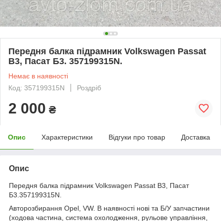
Передня балка підрамник Volkswagen Passat
B3, Пасат Б3. 357199315N.
Немає в наявності
Код: 357199315N
Роздріб
2 000
₴
Опис
Характеристики
Відгуки про товар
Доставка
Опис
Передня балка підрамник Volkswagen Passat B3, Пасат
Б3.357199315N.
Авторозбирання Opel, VW. В наявності нові та Б/У запчастини
(ходова частина, система охолодження, рульове управління,