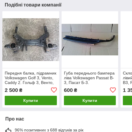
Подібні товари компанії
Передня балка, підрамник
Губа переднього бампера
Скло
Volkswagen Golf 3, Vento,
ліва Volkswagen Passat B-
ліви
Caddy 2. Гольф 3, Венто,
3, Пасат Б-3.
B3, 
Кадді 3. 1H0199315N.
Паса
2 500
600
1 3
₴
₴
Купити
Купити
Про нас
96% позитивних з 688 відгуків за рік