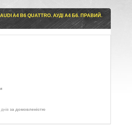
UDI A4 B6 QUATTRO. АУДІ А4 Б6. ПРАВИЙ.
ом
 днів
за домовленістю