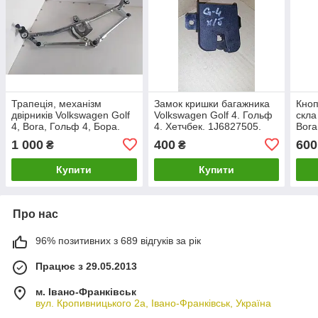
Трапеція, механізм
Замок кришки багажника
Кноп
двірників Volkswagen Golf
Volkswagen Golf 4. Гольф
скла
4, Bora, Гольф 4, Бора.
4. Хетчбек. 1J6827505.
Bora
1J1955603B.
1 000
400
600
₴
₴
Купити
Купити
Про нас
96% позитивних з 689 відгуків за рік
Працює з 29.05.2013
м. Івано-Франківськ
вул. Кропивницького 2а, Івано-Франківськ, Україна