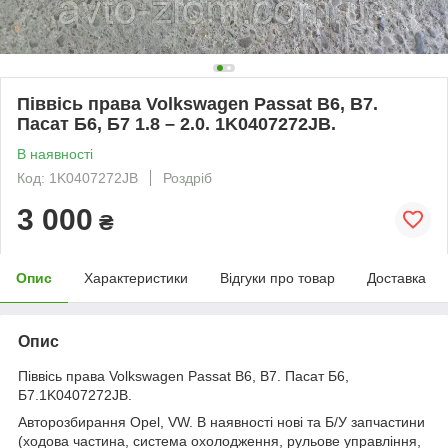
Піввісь права Volkswagen Passat B6, B7.
Пасат Б6, Б7 1.8 – 2.0. 1K0407272JB.
В наявності
Код: 1K0407272JB
Роздріб
3 000
₴
Опис
Характеристики
Відгуки про товар
Доставка
Опис
Піввісь права Volkswagen Passat B6, B7. Пасат Б6,
Б7.1K0407272JB.
Авторозбирання Opel, VW. В наявності нові та Б/У запчастини
(ходова частина, система охолодження, рульове управління,