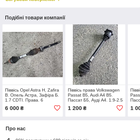
Подібні товари компанії
Піввісь Opel Astra H, Zafira
Піввісь права Volkswagen
Півв
B. Опель Астра, Зафіра Б.
Passat B5, Audi A4 B5.
Pass
1.7 CDTI. Права. 6
Пассат Б5, Ауді А4. 1.9-2.5
Пасс
передач. 33х25.
TDI. 5 передач.
TDI.
6 000
1 200
1 0
₴
₴
13214837.
8D0407272EH.
Про нас