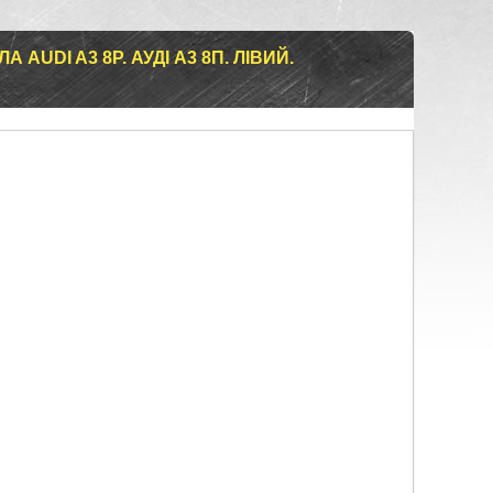
AUDI A3 8P. АУДІ А3 8П. ЛІВИЙ.